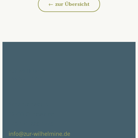
← zur Übersicht
Zur Wilhelmine
Landgut 1779
Schanzenweg 5
02733 Cunewalde
+49 171 226 1776
info@zur-wilhelmine.de