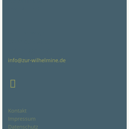
Zur Wilhelmine
Landgut 1779
Schanzenweg 5
02733 Cunewalde
+49 171 226 1776
info@zur-wilhelmine.de
Instagram
Kontakt
Impressum
Datenschutz