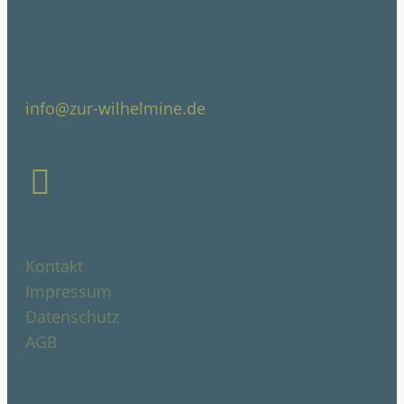
Schanzenweg 5
02733 Cunewalde
+49 171 226 1776
info@zur-wilhelmine.de
Instagram
Kontakt
Impressum
Datenschutz
AGB